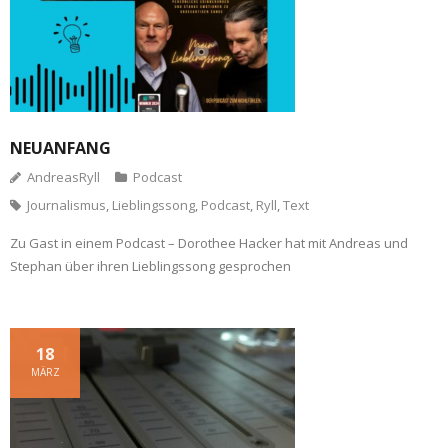
NEUANFANG
AndreasRyll
Podcast
Journalismus
,
Lieblingssong
,
Podcast
,
Ryll
,
Text
Zu Gast in einem Podcast – Dorothee Hacker hat mit Andreas und
Stephan über ihren Lieblingssong gesprochen
18
MÄRZ