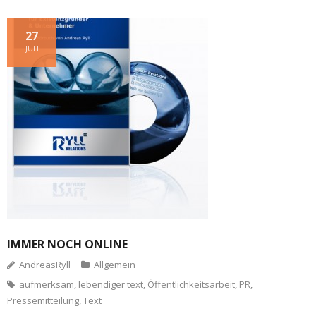
27
JULI
IMMER NOCH ONLINE
AndreasRyll
Allgemein
aufmerksam
,
lebendiger text
,
Öffentlichkeitsarbeit
,
PR
,
Pressemitteilung
,
Text