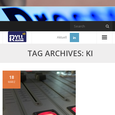
Skip
to
content
Aktuell
TAG ARCHIVES: KI
18
MÄRZ