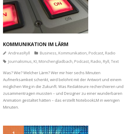
KOMMUNIKATION IM LÄRM
AndreasRyll
Business
,
Kommunikation
,
Podcast
,
Radio
Journalismus
,
KI
,
Mönchengladbach
,
Podcast
,
Radio
,
Ryll
,
Text
Was? Wie? Welcher Lärm? Wer mir hier sechs Minuten
Aufmerksamkeit schenkt, wird belohnt mit der Antwort und einem
möglichen Weg in die Zukunft. Was Redakteure recherchieren und
zusammentragen mussten – und Designer zu einer wunderbaren
Animation gestaltet hätten – das erstellt NotebookLM in wenigen
Minuten.
1