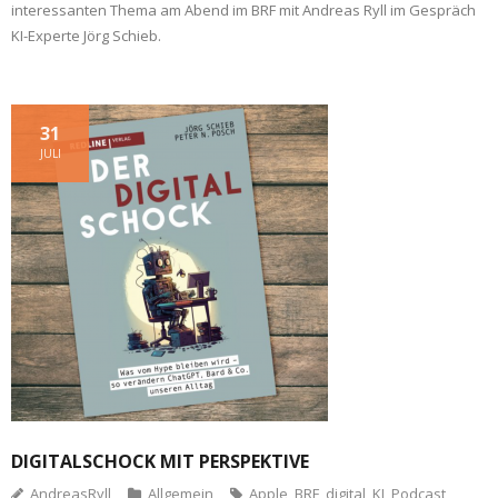
interessanten Thema am Abend im BRF mit Andreas Ryll im Gespräch
KI-Experte Jörg Schieb.
31
JULI
DIGITALSCHOCK MIT PERSPEKTIVE
AndreasRyll
Allgemein
Apple
,
BRF
,
digital
,
KI
,
Podcast