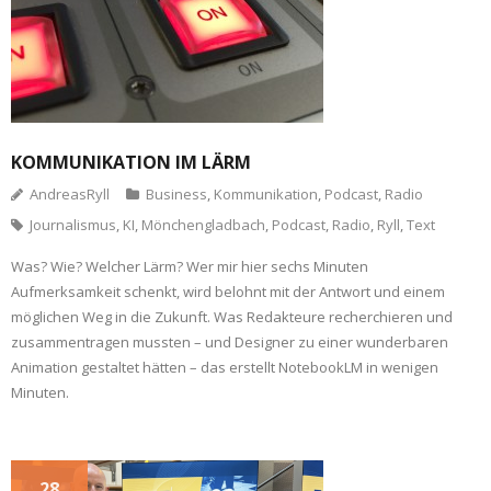
KOMMUNIKATION IM LÄRM
AndreasRyll
Business
,
Kommunikation
,
Podcast
,
Radio
Journalismus
,
KI
,
Mönchengladbach
,
Podcast
,
Radio
,
Ryll
,
Text
Was? Wie? Welcher Lärm? Wer mir hier sechs Minuten
Aufmerksamkeit schenkt, wird belohnt mit der Antwort und einem
möglichen Weg in die Zukunft. Was Redakteure recherchieren und
zusammentragen mussten – und Designer zu einer wunderbaren
Animation gestaltet hätten – das erstellt NotebookLM in wenigen
Minuten.
28