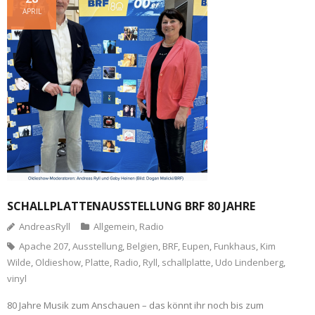
APRIL
SCHALLPLATTENAUSSTELLUNG BRF 80 JAHRE
AndreasRyll
Allgemein
,
Radio
Apache 207
,
Ausstellung
,
Belgien
,
BRF
,
Eupen
,
Funkhaus
,
Kim
Wilde
,
Oldieshow
,
Platte
,
Radio
,
Ryll
,
schallplatte
,
Udo Lindenberg
,
vinyl
80 Jahre Musik zum Anschauen – das könnt ihr noch bis zum