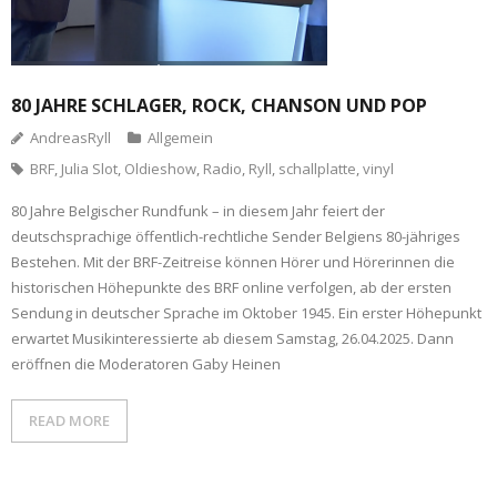
80 JAHRE SCHLAGER, ROCK, CHANSON UND POP
AndreasRyll
Allgemein
BRF
,
Julia Slot
,
Oldieshow
,
Radio
,
Ryll
,
schallplatte
,
vinyl
80 Jahre Belgischer Rundfunk – in diesem Jahr feiert der
deutschsprachige öffentlich-rechtliche Sender Belgiens 80-jähriges
Bestehen. Mit der BRF-Zeitreise können Hörer und Hörerinnen die
historischen Höhepunkte des BRF online verfolgen, ab der ersten
Sendung in deutscher Sprache im Oktober 1945. Ein erster Höhepunkt
erwartet Musikinteressierte ab diesem Samstag, 26.04.2025. Dann
eröffnen die Moderatoren Gaby Heinen
READ MORE