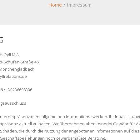
Home
/
Impressum
G
s Ryll M.A.
s-Schufen-Straße 46
 Mönchengladbach
yllrelations.de
dNr.
DE236698336
ngsausschluss
Internetpräsenz dient allgemeinen Informationszwecken. Ihr Inhalt ist unv
etpräsenz aktuell zu halten. Wir übernehmen aber keinerlei Gewähr für Aktua
ür Schäden, die durch die Nutzung der angebotenen Informationen auf di
von Geschäftsbeziehungen noch gewerbsmäßige Beratung.