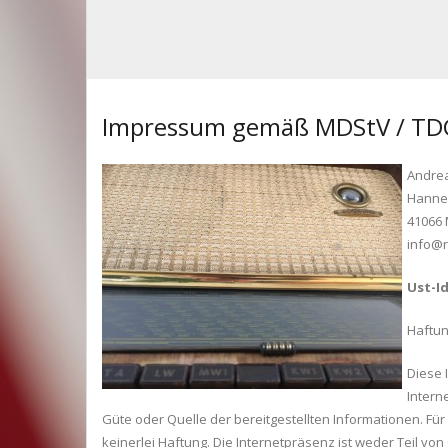
Impressum gemäß MDStV / TD
Andrea
Hanne
41066
info@r
Ust-I
Haftu
Diese 
Intern
Güte oder Quelle der bereitgestellten Informationen. F
keinerlei Haftung. Die Internetpräsenz ist weder Teil 