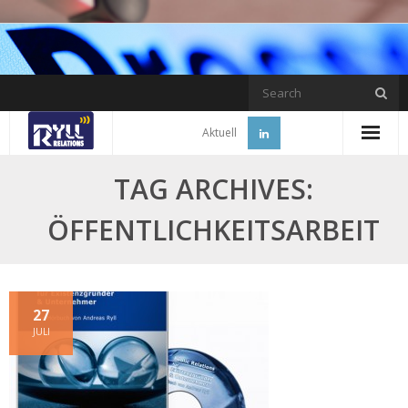
Skip
to
content
Aktuell
TAG ARCHIVES:
ÖFFENTLICHKEITSARBEIT
27
JULI