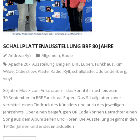
SCHALLPLATTENAUSSTELLUNG BRF 80 JAHRE
AndreasRyll
Allgemein
,
Radio
Apache 207
,
Ausstellung
,
Belgien
,
BRF
,
Eupen
,
Funkhaus
,
Kim
Wilde
,
Oldieshow
,
Platte
,
Radio
,
Ryll
,
schallplatte
,
Udo Lindenberg
,
vinyl
80 Jahre Musik zum Anschauen – das könnt ihr noch bis zum
30.September im BRF Funkhaus Eupen. Das Schallplattencover
vermittelt einen Eindruck des Künstlers und auch des jeweiligen
Jahrzehnts. Über einen beigefügten QR Code können Betrachter einen
Song aus dem Album sehen und Hören. Die Ausstellung beginnt in den
1940er Jahren und endet im aktuellen