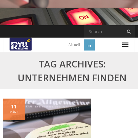
Skip
to
content
Aktuell
TAG ARCHIVES:
UNTERNEHMEN FINDEN
11
MÄRZ