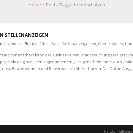
Home
/
Posts Tagged:
überschätzen
IN STELLENANZEIGEN
Allgemein
Halo Effekt
,
Satz
,
Stellenanzeige text
,
überschätzen
,
Unt
lichem Sonnenschein kann der Auslöser einer Urlaubsbuchung sein. Erst v
alpsychologie gibt es den sogenannenten „Heiligenschein“ oder auch „hal
n, dass Bewerberinnen und Bewerber sich überschätzen. Die Online Ausg
Herzlich willkom