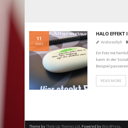
HALO EFFEKT 
11
AndreasRyll
MÄRZ
Ein Foto mit herr
kann. In der Sozi
Beispiel passiere
READ MORE
Theme by
Think Up Themes Ltd
. Powered by
WordPress
.