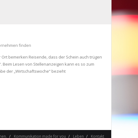
ernehmen finden
or Ort bemerken Reisende, dass der Schein auch trügen
o“. Beim Lesen von Stellenanzeigen kann es so zum
abe der „Wirtschaftswoche“ bezieht
men.
Kommunikation made for you
Leben
Kontakt