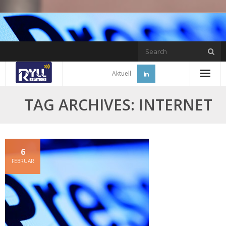
Skip
to
content
Aktuell
TAG ARCHIVES: INTERNET
6
FEBRUAR