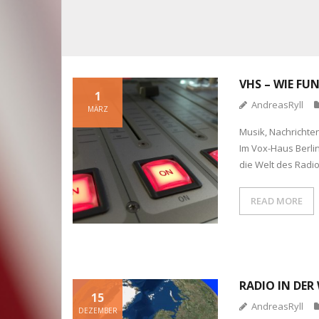
VHS – WIE FU
1
AndreasRyll
MÄRZ
Musik, Nachrichten
Im Vox-Haus Berli
die Welt des Radi
READ MORE
RADIO IN DER
15
AndreasRyll
DEZEMBER