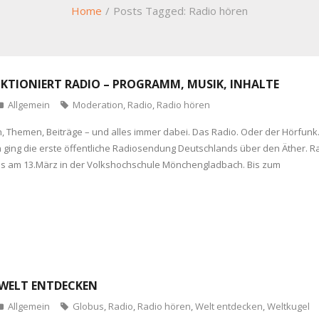
Home
/
Posts Tagged:
Radio hören
NKTIONIERT RADIO – PROGRAMM, MUSIK, INHALTE
Allgemein
Moderation
,
Radio
,
Radio hören
, Themen, Beiträge – und alles immer dabei. Das Radio. Oder der Hörfunk. 
n ging die erste öffentliche Radiosendung Deutschlands über den Äther. R
os am 13.März in der Volkshochschule Mönchengladbach. Bis zum
 WELT ENTDECKEN
Allgemein
Globus
,
Radio
,
Radio hören
,
Welt entdecken
,
Weltkugel