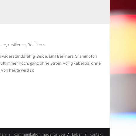
sse
,
resilience
,
Resilienz
d widerstandsfähig. Beide. Emil Berliners Grammofon
ft immer noch, ganz ohne Strom, völlig kabellos, ohne
 von heute wird so
men.
Kommunikation made for you
Leben
Kontakt