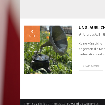
UNGLAUBLICH 
9
AndreasRyll
APRIL
Keine künstliche 
begeistert die Me
Ladestation und I
READ MORE
Theme by
Think Up Themes Ltd
. Powered by
WordPress
.