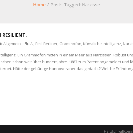
Home
/
Posts Tagged:
Narzisse
RESILIENT.
Allgemein
AI
,
Emil Berliner
,
Grammofon
,
Künstliche Intelligenz
,
Narzi
Intelligenz. Ein Grammofon mitten in einem Meer aus Narzissen. Robust un
nschen schon weit über hundert Jahre. 1887 zum Patent angemeldet und läu
nternet. Hätte der gebürtige Hannoveraner das gedacht? Welche Erfindung
Herzlich willkom