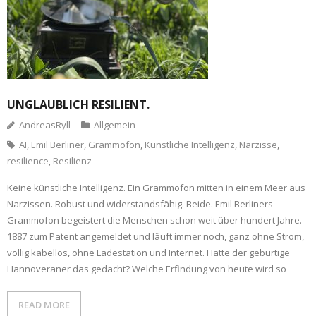
UNGLAUBLICH RESILIENT.
AndreasRyll
Allgemein
AI
,
Emil Berliner
,
Grammofon
,
Künstliche Intelligenz
,
Narzisse
,
resilience
,
Resilienz
Keine künstliche Intelligenz. Ein Grammofon mitten in einem Meer aus
Narzissen. Robust und widerstandsfähig. Beide. Emil Berliners
Grammofon begeistert die Menschen schon weit über hundert Jahre.
1887 zum Patent angemeldet und läuft immer noch, ganz ohne Strom,
völlig kabellos, ohne Ladestation und Internet. Hätte der gebürtige
Hannoveraner das gedacht? Welche Erfindung von heute wird so
READ MORE