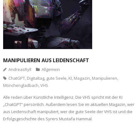
MANIPULIEREN AUS LEIDENSCHAFT
AndreasRyll
Allgemein
ChatGPT
,
Digitaltag
,
gute Seele
,
KI
,
Magazin
,
Manipulieren
,
Mönchengladbach
,
VHS
Alle reden über Künstliche Intelligenz. Die VHS spricht mit der KI
„ChatGPT“ persönlich. Außerdem lesen Sie im aktuellen Magazin, wer
aus Leidenschaft manipuliert, wer die gute Seele der VHS ist und die
Erfolgsgeschichte des Syrers Mustafa Hammal.