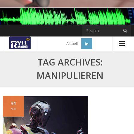
Skip
to
content
Aktuell
TAG ARCHIVES:
MANIPULIEREN
31
MAI