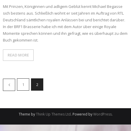
Mit Prinzen, Königinnen und adligem Geblüt kennt Michael Begasse
sich bestens aus. Schließlich wohnt er seit Jahren im Auftrag von RTL
Deutschland sämtlichen royalen Anlässen bei und berichtet darüber.
In der BRF1 Brasserie habe ich mit dem Autor über einige Royale
Momente sprechen können und ihn gefragt, wie es überhaupt zu dem
Buch gekommen ist.
READ MORE
1
2
Theme by
Think Up Themes Ltd
. Powered by
WordPress
.