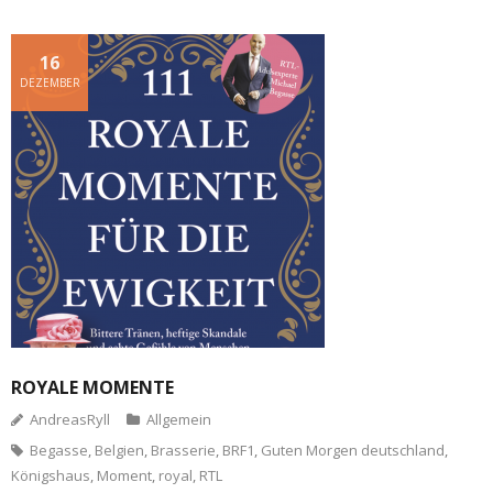
16
DEZEMBER
ROYALE MOMENTE
AndreasRyll
Allgemein
Begasse
,
Belgien
,
Brasserie
,
BRF1
,
Guten Morgen deutschland
,
Königshaus
,
Moment
,
royal
,
RTL