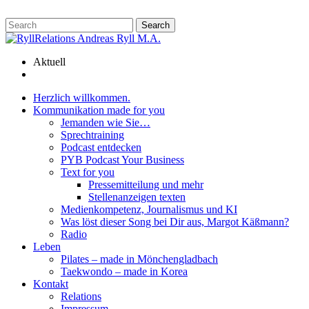
Skip
to
content
Aktuell
Herzlich willkommen.
Kommunikation made for you
Jemanden wie Sie…
Sprechtraining
Podcast entdecken
PYB Podcast Your Business
Text for you
Pressemitteilung und mehr
Stellenanzeigen texten
Medienkompetenz, Journalismus und KI
Was löst dieser Song bei Dir aus, Margot Käßmann?
Radio
Leben
Pilates – made in Mönchengladbach
Taekwondo – made in Korea
Kontakt
Relations
Impressum