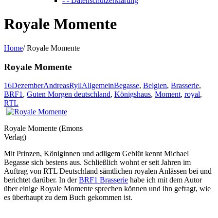
- - Datenschutzerklärung
Royale Momente
Home
/
Royale Momente
Royale Momente
16
Dezember
AndreasRyll
Allgemein
Begasse
,
Belgien
,
Brasserie
,
BRF1
,
Guten Morgen deutschland
,
Königshaus
,
Moment
,
royal
,
RTL
Royale Momente (Emons
Verlag)
Mit Prinzen, Königinnen und adligem Geblüt kennt Michael
Begasse sich bestens aus. Schließlich wohnt er seit Jahren im
Auftrag von RTL Deutschland sämtlichen royalen Anlässen bei und
berichtet darüber. In der
BRF1 Brasserie
habe ich mit dem Autor
über einige Royale Momente sprechen können und ihn gefragt, wie
es überhaupt zu dem Buch gekommen ist.