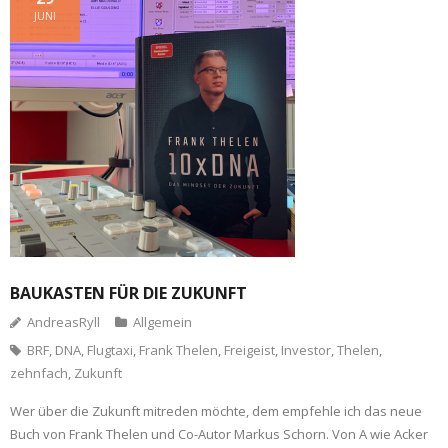
JUNI
BAUKASTEN FÜR DIE ZUKUNFT
AndreasRyll
Allgemein
BRF
,
DNA
,
Flugtaxi
,
Frank Thelen
,
Freigeist
,
Investor
,
Thelen
,
zehnfach
,
Zukunft
Wer über die Zukunft mitreden möchte, dem empfehle ich das neue
Buch von Frank Thelen und Co-Autor Markus Schorn. Von A wie Acker