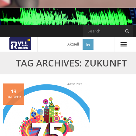
Skip
to
content
Aktuell
TAG ARCHIVES: ZUKUNFT
13
OKTOBER