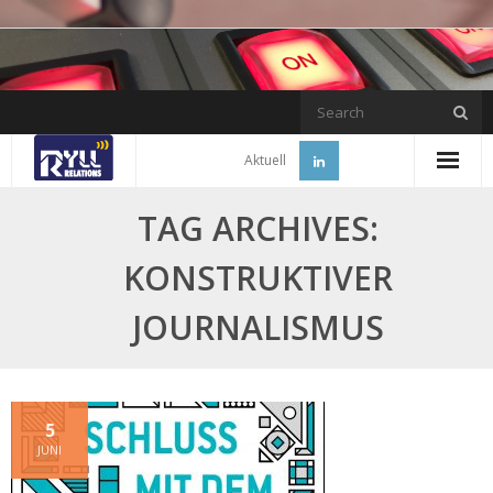
Skip
to
content
Aktuell
TAG ARCHIVES:
KONSTRUKTIVER
JOURNALISMUS
5
JUNI