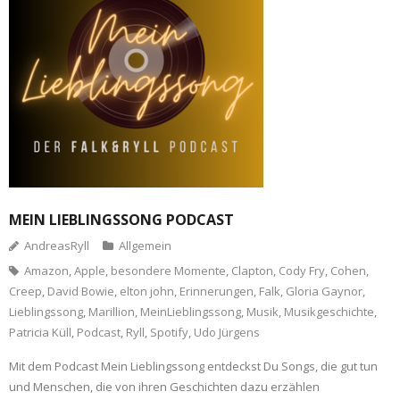
MEIN LIEBLINGSSONG PODCAST
AndreasRyll
Allgemein
Amazon
,
Apple
,
besondere Momente
,
Clapton
,
Cody Fry
,
Cohen
,
Creep
,
David Bowie
,
elton john
,
Erinnerungen
,
Falk
,
Gloria Gaynor
,
Lieblingssong
,
Marillion
,
MeinLieblingssong
,
Musik
,
Musikgeschichte
,
Patricia Küll
,
Podcast
,
Ryll
,
Spotify
,
Udo Jürgens
Mit dem Podcast Mein Lieblingssong entdeckst Du Songs, die gut tun
und Menschen, die von ihren Geschichten dazu erzählen