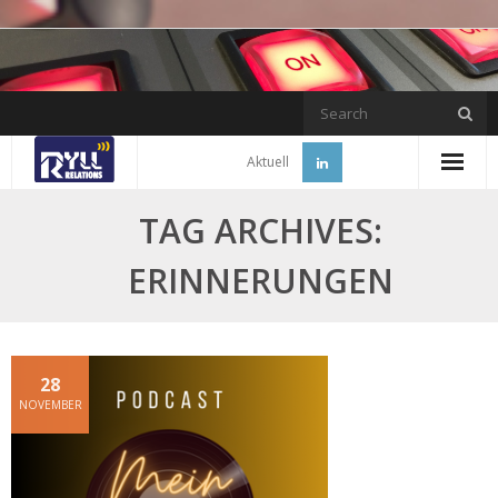
Skip
to
content
Aktuell
TAG ARCHIVES:
ERINNERUNGEN
28
NOVEMBER