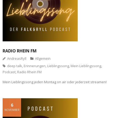
RADIO RHEIN FM
AndreasRyll
Allgemein
deep talk
,
Erinnerungen
,
Lieblingssong
,
Mein Lieblingssong
,
Podcast
,
Radio Rhein FM
Mein Lieblingssong jeden Montag on air oder jederzeit streamen!
6
NOVEMBER