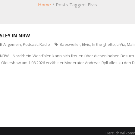
Home
/
Posts Tagged:
Elvis
ESLEY IN NRW
Allgemein
,
Podcast
,
Radio
Baesweiler
,
Elvis
,
In the ghetto
,
L-Viz
,
Mali
 in NRW – Nordrhein-Westfalen kann sich freuen über diesen hohen Besuc
r Oldieshow am 1.08.2026 erzählt er Moderator Andreas Ryll alles zu den De
Herzlich willkom