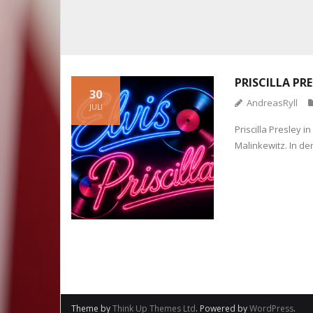
PRISCILLA PR
30
AndreasRyll
JULI
Priscilla Presley
Malinkewitz. In de
Theme by
Think Up Themes Ltd
. Powered by
WordPress
.