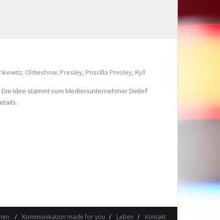
nkewitz
,
Oldieshow
,
Presley
,
Priscilla Presley
,
Ryll
h. Die Idee stammt vom Medienunternehmer Detlef
tails.
men.
Kommunikation made for you
Leben
Kontakt