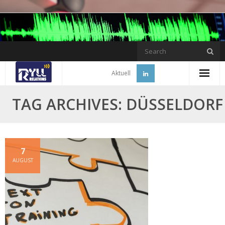
Skip
to
content
Aktuell
TAG ARCHIVES: DÜSSELDORF
7
AUGUST