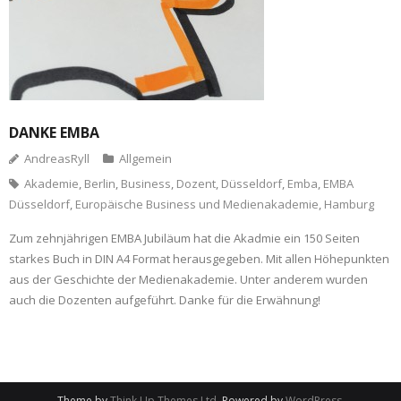
DANKE EMBA
AndreasRyll
Allgemein
Akademie
,
Berlin
,
Business
,
Dozent
,
Düsseldorf
,
Emba
,
EMBA
Düsseldorf
,
Europäische Business und Medienakademie
,
Hamburg
Zum zehnjährigen EMBA Jubiläum hat die Akadmie ein 150 Seiten
starkes Buch in DIN A4 Format herausgegeben. Mit allen Höhepunkten
aus der Geschichte der Medienakademie. Unter anderem wurden
auch die Dozenten aufgeführt. Danke für die Erwähnung!
Theme by
Think Up Themes Ltd
. Powered by
WordPress
.