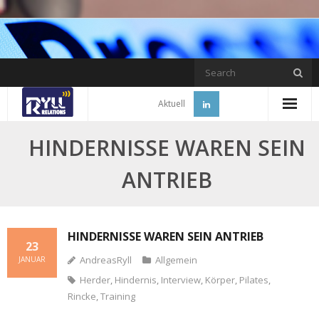
Skip
to
content
Aktuell
HINDERNISSE WAREN SEIN
ANTRIEB
HINDERNISSE WAREN SEIN ANTRIEB
23
AndreasRyll
Allgemein
JANUAR
Herder
,
Hindernis
,
Interview
,
Körper
,
Pilates
,
Rincke
,
Training